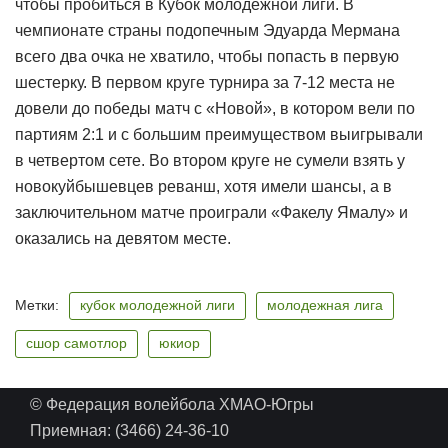
чтобы пробиться в Кубок молодежной лиги. В
чемпионате страны подопечным Эдуарда Мермана
всего два очка не хватило, чтобы попасть в первую
шестерку. В первом круге турнира за 7-12 места не
довели до победы матч с «Новой», в котором вели по
партиям 2:1 и с большим преимуществом выигрывали
в четвертом сете. Во втором круге не сумели взять у
новокуйбышевцев реванш, хотя имели шансы, а в
заключительном матче проиграли «Факелу Ямалу» и
оказались на девятом месте.
Метки:
кубок молодежной лиги
молодежная лига
сшор самотлор
юкиор
© Федерация волейбола ХМАО-Югры
Приемная: (3466) 24-36-10