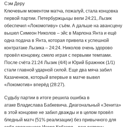
Сэм Деру
Ключевым моментом матча, пожалуй, стала концовка
первой партии. Петербуржцыцы вели 24:21, Лызик
обеспечил «Локомотиву» съём. А дальше на авансцену
вышел Симеон Николов – эйс в Марлона Янта и ещё
одна подача в Янта, которая привела к успешной
контратаке Лызика – 24:24. Николов очень здорово
провёл концовку, смело играя с первыми темпами.
После счёта 21:24 Лызик (4/4) и Юрий Бражнюк (1/1)
стали главной ударной силой. Еще два мяча забил
Казаченков, который впервые в матче вывел
«Локомотив» вперёд (28:27).
Судьбу партии в итоге решила ошибка в
атаке Владислава Бабкевича. Диагональный «Зенита»
в этой концовке не забил дважды и в целом провёл
бледный матч (51% реализации) без привычного для