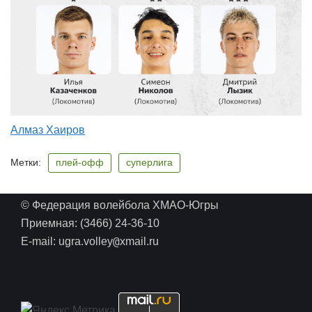
Алмаз Хаиров
Метки:
плей-офф
суперлига
© Федерация волейбола ХМАО-Югры
Приемная: (3466) 24-36-10
@
E-mail: ugra.volley
xmail.ru