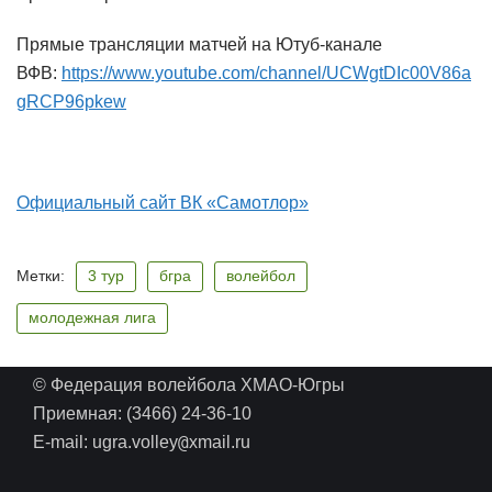
Прямые трансляции матчей на Ютуб-канале
ВФВ:
https://www.youtube.com/channel/UCWgtDIc00V86a
gRCP96pkew
Официальный сайт ВК «Самотлор»
Метки:
3 тур
бгра
волейбол
молодежная лига
© Федерация волейбола ХМАО-Югры
Приемная: (3466) 24-36-10
@
E-mail: ugra.volley
xmail.ru