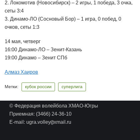
2. Локомотив (Новосибирск) – 2 игры, 1 победа, 3 очка,
сеты 3:4
3. Динамо-ЛО (Сосновый Бор) – 1 игра, 0 побед, 0
очков, сеты 1:3
14 мая, четверг
16:00 Динамо-ЛО – Зенит-Казань
19:00 Динамо – Зенит СПб
Алмаз Хаиров
Метки:
кубок россии
суперлига
© Федерация волейбола ХМАО-Югры
Приемная: (3466) 24-36-10
@
E-mail: ugra.volley
xmail.ru