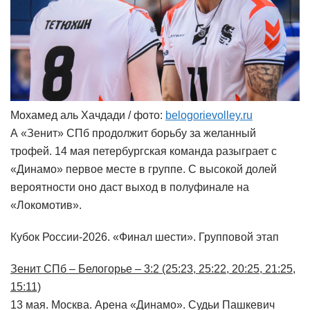
Мохамед аль Хачдади / фото:
belogorievolley.ru
А «Зенит» СПб продолжит борьбу за желанный
трофей. 14 мая петербургская команда разыграет с
«Динамо» первое месте в группе. С высокой долей
вероятности оно даст выход в полуфинале на
«Локомотив».
Кубок России-2026. «Финал шести». Групповой этап
Зенит СПб – Белогорье – 3:2 (25:23, 25:22, 20:25, 21:25,
15:11)
13 мая. Москва. Арена «Динамо». Судьи Пашкевич