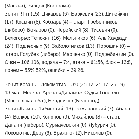
(Москва), Рябцов (Кострома).
Зенит: Янт (15), Дикарев (6), Бабкевич (23), Динейкин
(17), Космин (8), Кобзарь (4) – старт, Гребенников
(либеро); Бочаров (0), Черейский (8), Тисевич (0).
Белогорье: Тетюхин (16), Мельников (6), Аль Хачдади
(24), Подлесных (9), Заболотников (13), Порошин (0) –
старт, Голубев (либеро); Марченко (0), Подребинкин (0).
Очки – 106:106, подача – 7:4, атака – 61:56, блок – 13:8,
приём – 55%:52%, ошибки – 39:26.
Зенит-Казань – Локомотив – 3:0 (25:12, 25:17, 25:19)
13 мая. Москва. Арена «Динамо». Судьи Головин
(Московская обл.), Бердников (Белгород).
Зенит-Казань: Лабинский (16), Романовский (7), Абаев
(4), Волков (10), Кононов (9), Михайлов (8) – старт,
Данани (либеро); Сурмачевский (0), Лубурич (0).
Локомотив: Деру (6), Бражнюк (2), Николов (0),