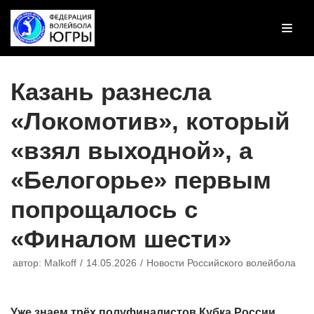
Перейти
к
содержимому
Казань разнесла
«Локомотив», который
«взял выходной», а
«Белогорье» первым
попрощалось с
«Финалом шести»
автор:
Malkoff
14.05.2026
Новости Российского волейбола
Уже знаем трёх полуфиналистов Кубка России.