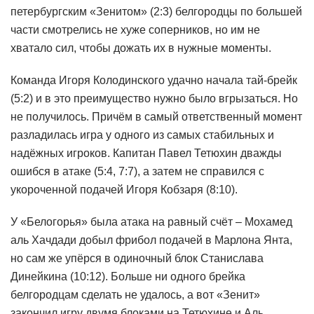
петербургским «Зенитом» (2:3) белгородцы по большей
части смотрелись не хуже соперников, но им не
хватало сил, чтобы дожать их в нужные моменты.
Команда Игоря Колодинского удачно начала тай-брейк
(5:2) и в это преимущество нужно было вгрызаться. Но
не получилось. Причём в самый ответственный момент
разладилась игра у одного из самых стабильных и
надёжных игроков. Капитан Павел Тетюхин дважды
ошибся в атаке (5:4, 7:7), а затем не справился с
укороченной подачей Игоря Кобзаря (8:10).
У «Белогорья» была атака на равный счёт – Мохамед
аль Хачдади добыл фрибол подачей в Марлона Янта,
но сам же упёрся в одиночный блок Станислава
Динейкина (10:12). Больше ни одного брейка
белгородцам сделать не удалось, а вот «Зенит»
закончил игру двумя блоками на Тетюхине и Аль